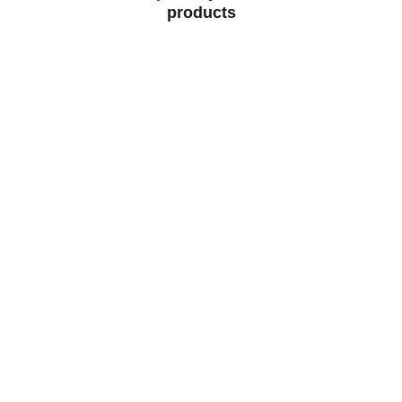
products
Gårdshus
Familjeägt boende på vacker gård i norra 
Skåne.