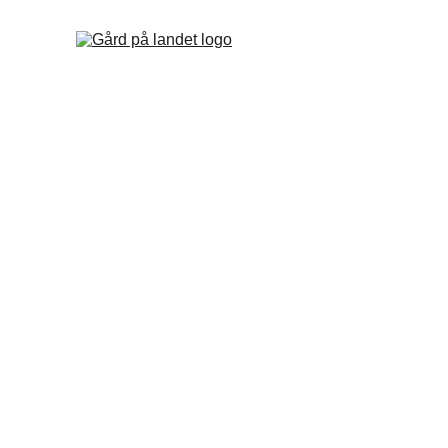
Gårdshus
Familjeägt boende på vacker gård i norra 
Skåne.
© 2024. All rights reserved.